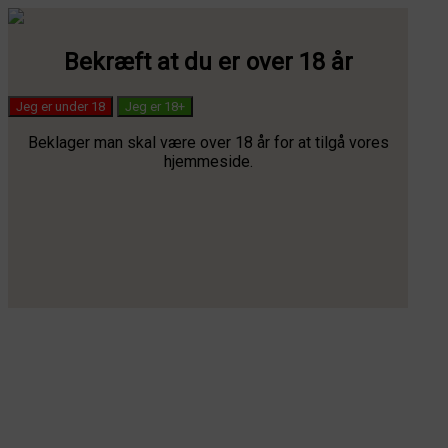
Bekræft at du er over 18 år
Jeg er under 18
Jeg er 18+
Beklager man skal være over 18 år for at tilgå vores
hjemmeside.
✓ 100% naturlige & lovlige cannabisprodukter ✓ Premium kvalitet
✓ Gratis diskret dag-til-dag fragt ved +1000 kr.
Dansk
Dansk
Svenska
Suomi