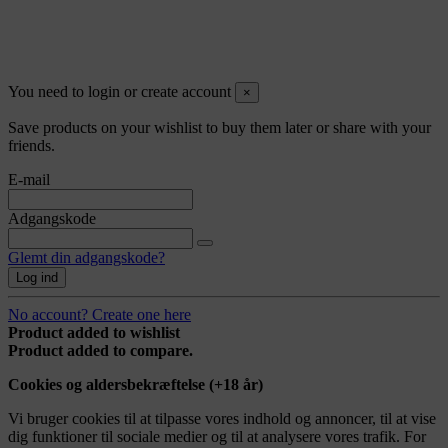
eller kurere sygdomme. Rådfør dig altid med egen læge, før du
starter på et nyt kostsupplerende program.
Site protected by reCAPTCHA.
Privacy
-
Terms
You need to login or create account
×
Save products on your wishlist to buy them later or share with your
friends.
E-mail
Adgangskode
Glemt din adgangskode?
Log ind
No account? Create one here
Product added to wishlist
Product added to compare.
Cookies og aldersbekræftelse (+18 år)
Vi bruger cookies til at tilpasse vores indhold og annoncer, til at vise
dig funktioner til sociale medier og til at analysere vores trafik. For