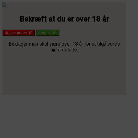
Bekræft at du er over 18 år
Jeg er under 18
Jeg er 18+
Beklager man skal være over 18 år for at tilgå vores
hjemmeside.
✓ 100% laillista hasista ✓ Tanskan paras laatu ✓ Ilmainen toimitus
yli 1.000 kruunun ostoksille ✓ Nopea toimitus
Suomi
Dansk
Svenska
Suomi