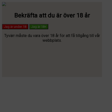
Bekräfta att du är över 18 år
Jag är under 18
Jag är 18+
Tyvärr måste du vara över 18 år för att få tillgång till vår
webbplats.
✓ 100% lagl
Svenska
Dansk
Svenska
Suomi